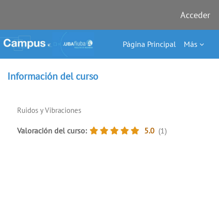
Acceder
Salta al contenido principal
Página Principal
Más
Información del curso
Ruidos y Vibraciones
Valoración del curso
:
5.0
(1)