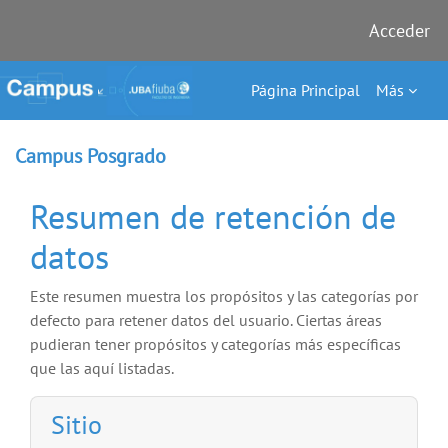
Acceder
Salta al contenido principal
Página Principal
Más
Campus Posgrado
Resumen de retención de
datos
Este resumen muestra los propósitos y las categorías por
defecto para retener datos del usuario. Ciertas áreas
pudieran tener propósitos y categorías más específicas
que las aquí listadas.
Sitio